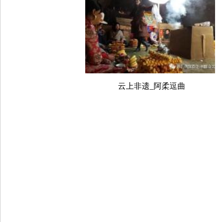
云上非遗_阿柔逗曲