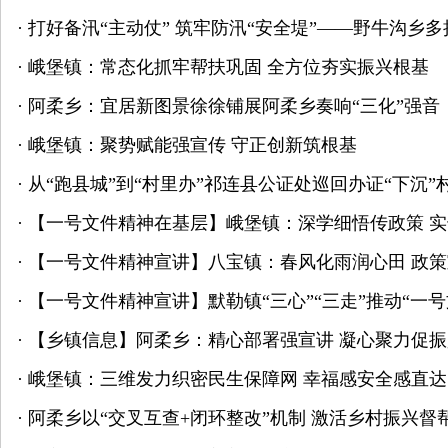
·
打好备汛“主动仗” 筑牢防汛“安全堤”——野牛沟乡
·
峨堡镇：常态化抓牢帮扶巩固 全方位夯实振兴根基
·
阿柔乡：宜居新图景徐徐铺展阿柔乡奏响“三化”强音
·
峨堡镇：聚势赋能强宣传 守正创新筑根基
·
从“跑县城”到“村里办”祁连县公证处巡回办证“下沉
·
【一号文件精神在基层】峨堡镇：深学细悟传政策 
·
【一号文件精神宣讲】八宝镇：春风化雨润心田 政
·
【一号文件精神宣讲】默勒镇“三心”“三走”推动“一
·
【乡镇信息】阿柔乡：精心部署强宣讲 凝心聚力促振
·
峨堡镇：三维发力织密民生保障网 幸福感安全感直达
·
阿柔乡以“交叉互查+闭环整改”机制 激活乡村振兴督