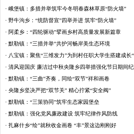
·
峨堡镇：多措并举筑牢今冬明春森林草原“防火墙”
·
野牛沟乡：“统防督宣”四举并进 筑牢“防火墙”
·
阿柔乡：“四轮驱动”擘画乡村高质量发展新篇章
·
默勒镇：“三措并举”共护河畅岸美生态环境
·
八宝镇：聚焦“三维发力”为到村任职大学生搭建成长“
·
清风迎国庆 廉洁过中秋央隆乡四举措强化节日期间
·
默勒镇：“三曲”齐奏，同绘“双节”祥和画卷
·
央隆乡坚决严把“双节关” 精心拧紧“安全阀”
·
默勒镇：“三策协同”筑牢生态家园堡垒
·
默勒镇：强化党风廉政建设 筑牢纪律作风防线
·
扎麻什乡“绘”就秋收金画卷 “丰”景这边刚刚好