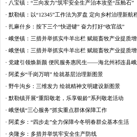
·
八宝镇：“三向发力”筑牢安全生产治本攻坚“压舱石”
·
默勒镇：以“12345”工作法为罗盘 定向乡村治理新航
·
扎麻什乡：按下三个“快进键” 奋力打好“收官战”
·
峨堡镇：三措并举抓实牛羊出栏 赋能畜牧产业提质增
·
峨堡镇：三措并举抓实牛羊出栏 赋能畜牧产业提质增
·
党建引领焕新颜 便民服务惠民生——海北州祁连县
·
阿柔乡“千岗万哨” 绘就基层治理新图景
·
野牛沟乡：三维发力 绘就精神文明建设新图景
·
默勒镇开展“重阳敬老，乐享银龄”系列敬老活动
·
峨堡镇“三心服务”抓实重点群体保障工作
·
阿柔乡：“四步走”全力保障今冬明春群众基本生活
·
央隆乡：多措并举筑牢安全生产防线